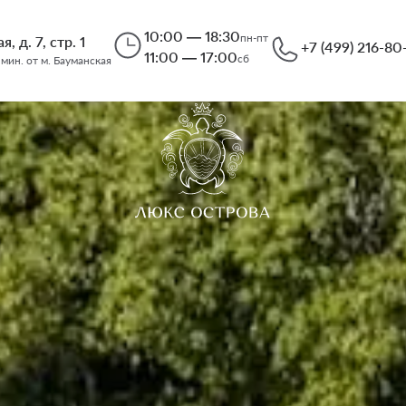
10:00 — 18:30
пн-пт
, д. 7, стр. 1
+7 (499) 216-80
11:00 — 17:00
сб
 мин. от м. Бауманская